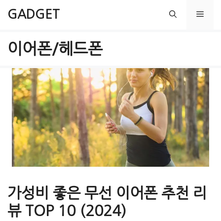
컨
GADGET
메
텐
츠
뉴
이어폰/헤드폰
로
건
너
뛰
기
가성비 좋은 무선 이어폰 추천 리
뷰 TOP 10 (2024)