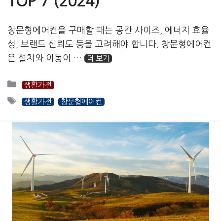
TOP 7 (2024)
창문형에어컨을 구매할 때는 공간 사이즈, 에너지 효율
성, 브랜드 신뢰도 등을 고려해야 합니다. 창문형에어컨
은 설치와 이동이 …
더 보기
카
생활가전
테
태
생활가전
창문형에어컨
고
그
리