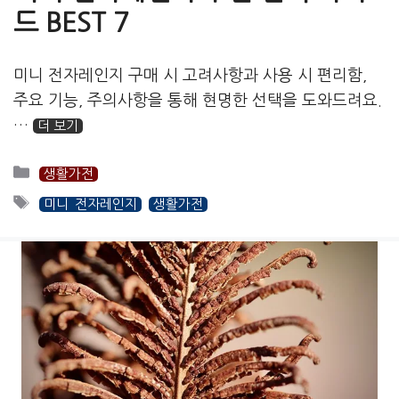
드 BEST 7
미니 전자레인지 구매 시 고려사항과 사용 시 편리함,
주요 기능, 주의사항을 통해 현명한 선택을 도와드려요.
…
더 보기
카
생활가전
테
태
미니 전자레인지
생활가전
고
그
리