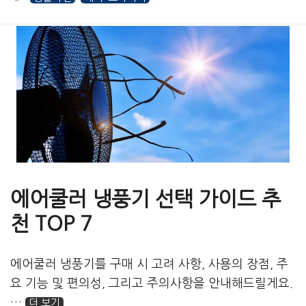
고
그
리
에어쿨러 냉풍기 선택 가이드 추
천 TOP 7
에어쿨러 냉풍기를 구매 시 고려 사항, 사용의 장점, 주
요 기능 및 편의성, 그리고 주의사항을 안내해드릴게요.
…
더 보기