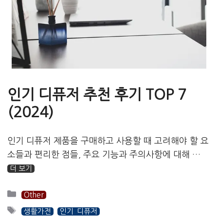
인기 디퓨저 추천 후기 TOP 7
(2024)
인기 디퓨저 제품을 구매하고 사용할 때 고려해야 할 요
소들과 편리한 점들, 주요 기능과 주의사항에 대해 …
더 보기
카
Other
테
태
생활가전
인기 디퓨저