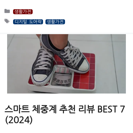
카
생활가전
테
태
디지털 도어락
생활가전
고
그
리
스마트 체중계 추천 리뷰 BEST 7
(2024)