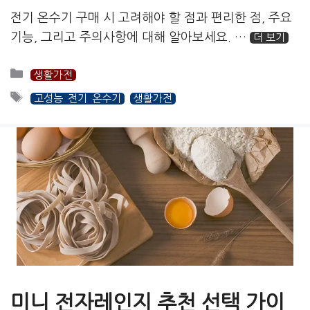
전기 온수기 구매 시 고려해야 할 점과 편리한 점, 주요
기능, 그리고 주의사항에 대해 알아보세요. …
더 보기
카
생활가전
테
태
고성능 전기 온수기
생활가전
고
그
리
미니 전자레인지 추천 선택 가이