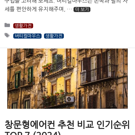
구입을 고려해 보세요. 버티컬마우스는 손목과 팔의 자
세를 편안하게 유지해주며, …
더 보기
카
생활가전
테
태
버티컬마우스
생활가전
고
그
리
창문형에어컨 추천 비교 인기순위