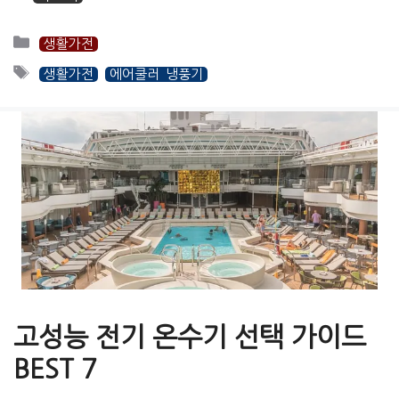
카
생활가전
테
태
생활가전
에어쿨러 냉풍기
고
그
리
고성능 전기 온수기 선택 가이드
BEST 7