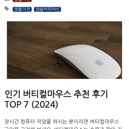
테
태
생활가전
캡슐커피머신
고
그
리
인기 버티컬마우스 추천 후기
TOP 7 (2024)
장시간 컴퓨터 작업을 하시는 분이라면 버티컬마우스