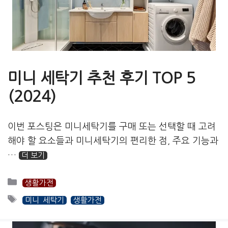
미니 세탁기 추천 후기 TOP 5
(2024)
이번 포스팅은 미니세탁기를 구매 또는 선택할 때 고려
해야 할 요소들과 미니세탁기의 편리한 점, 주요 기능과
…
더 보기
카
생활가전
테
태
미니 세탁기
생활가전
고
그
리