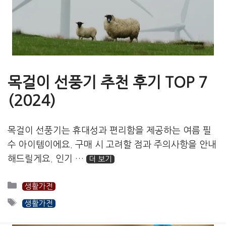
목걸이 선풍기 추천 후기 TOP 7
(2024)
목걸이 선풍기는 휴대성과 편리함을 제공하는 여름 필
수 아이템이에요. 구매 시 고려할 점과 주의사항을 안내
해드릴게요. 인기 …
더 보기
카
생활가전
테
태
생활가전
고
그