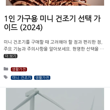
1인 가구용 미니 건조기 선택 가
이드 (2024)
미니 건조기를 구매할 때 고려해야 할 점과 편리한 점,
주요 기능과 주의사항을 알아보세요. 현명한 선택을 …
더 보기
카
생활가전
테
태
미니 건조기
생활가전
고
그
리