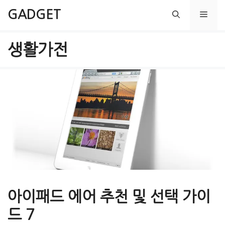
컨
GADGET
메
텐
츠
뉴
생활가전
로
건
너
뛰
기
아이패드 에어 추천 및 선택 가이
드 7