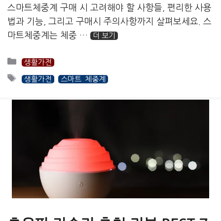
스마트체중계 구매 시 고려해야 할 사항들, 편리한 사용
법과 기능, 그리고 구매시 주의사항까지 살펴보세요. 스
마트체중계는 체중 …
더 보기
카
생활가전
테
태
생활가전
스마트 체중계
고
그
리