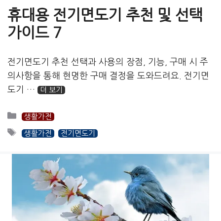
휴대용 전기면도기 추천 및 선택
가이드 7
전기면도기 추천 선택과 사용의 장점, 기능, 구매 시 주
의사항을 통해 현명한 구매 결정을 도와드려요. 전기면
도기 …
더 보기
카
생활가전
테
태
생활가전
전기면도기
고
그
리