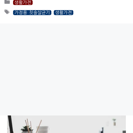
카
생활가전
테
태
가정용 칫솔살균기
생활가전
고
그
리