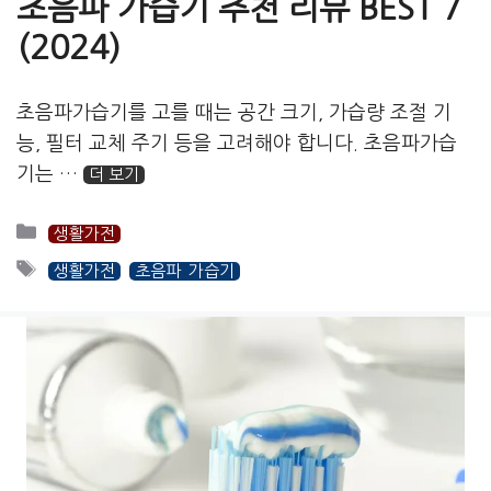
초음파 가습기 추천 리뷰 BEST 7
(2024)
초음파가습기를 고를 때는 공간 크기, 가습량 조절 기
능, 필터 교체 주기 등을 고려해야 합니다. 초음파가습
기는 …
더 보기
카
생활가전
테
태
생활가전
초음파 가습기
고
그
리