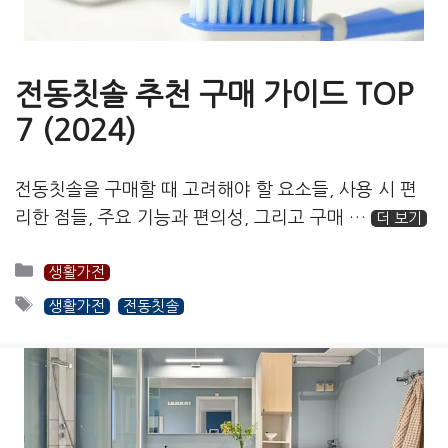
전동칫솔 추천 구매 가이드 TOP
7 (2024)
전동칫솔을 구매할 때 고려해야 할 요소들, 사용 시 편
리한 점들, 주요 기능과 편의성, 그리고 구매 …
더 보기
카
생활가전
테
태
생활가전
전동칫솔
고
그
리