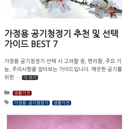
가정용 공기청정기 추천 및 선택
가이드 BEST 7
가정용 공기청정기 선택 시 고려할 점, 편리함, 주요 기
능, 주의사항을 알아보는 가이드입니다. 깨끗한 공기를
위한 …
더 보기
카
생활가전
테
태
가정용 공기청정기
생활가전
고
그
리