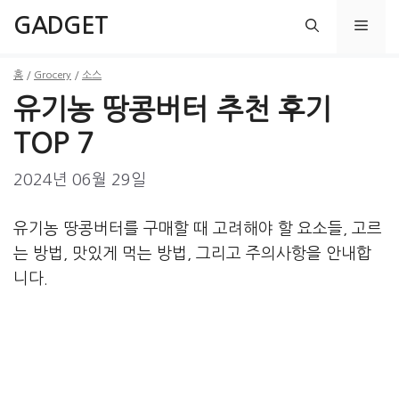
컨
GADGET
메
텐
츠
홈
/
Grocery
/
소스
뉴
로
유기농 땅콩버터 추천 후기
건
너
TOP 7
뛰
2024년 06월 29일
기
유기농 땅콩버터를 구매할 때 고려해야 할 요소들, 고르
는 방법, 맛있게 먹는 방법, 그리고 주의사항을 안내합
니다.